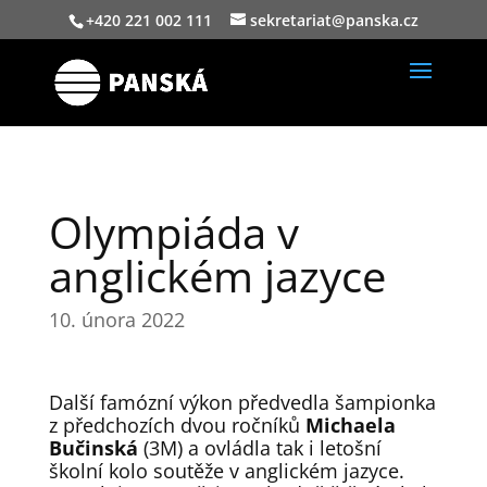
+420 221 002 111
sekretariat@panska.cz
Olympiáda v
anglickém jazyce
10. února 2022
Další famózní výkon předvedla šampionka
z předchozích dvou ročníků
Michaela
Bučinská
(3M) a ovládla tak i letošní
školní kolo soutěže v anglickém jazyce.