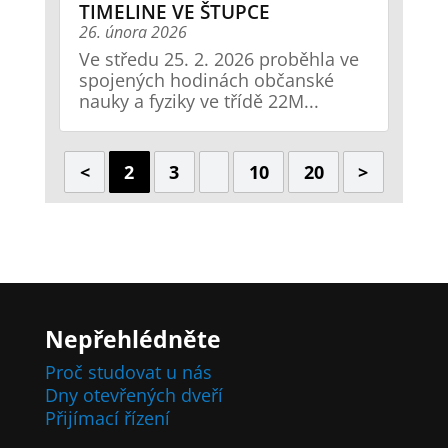
TIMELINE VE ŠTUPCE
26. února 2026
Ve středu 25. 2. 2026 proběhla ve
spojených hodinách občanské
nauky a fyziky ve třídě 22M...
<
2
3
10
20
>
Nepřehlédněte
Proč studovat u nás
Dny otevřených dveří
Přijímací řízení