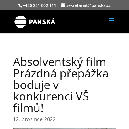
+420 221 002 111
sekretariat@panska.cz
Absolventský film
Prázdná přepážka
boduje v
konkurenci VŠ
filmů!
12. prosince 2022