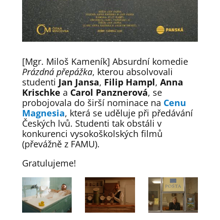
[Mgr. Miloš Kameník] Absurdní komedie
Prázdná přepážka
, kterou absolvovali
studenti
Jan Jansa
,
Filip Hampl
,
Anna
Krischke
a
Carol Panznerová
, se
probojovala do širší nominace na
Cenu
Magnesia
, která se uděluje při předávání
Českých lvů. Studenti tak obstáli v
konkurenci vysokoškolských filmů
(převážně z FAMU).
Gratulujeme!